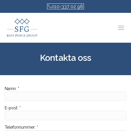
010-337 02 98
Öpp
Kontakta oss
Namn
:
*
E-post
:
*
Telefonnummer
:
*