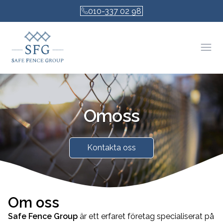
010-337 02 98
Öpp
Om
oss
Kontakta oss
Om oss
Safe Fence Group
är ett erfaret företag specialiserat på